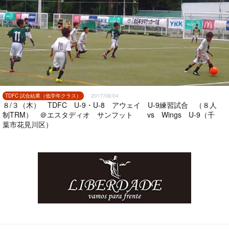
TDFC 試合結果（低学年クラス）
2017/08/04
８/３（木） TDFC U-9・U-8 アウェイ U-9練習試合 （８人
制TRM） ＠エスタディオ サンフット vs Wings U-9（千
葉市花見川区）