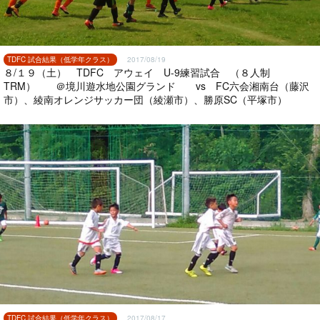
TDFC 試合結果（低学年クラス）
2017/08/19
８/１９（土） TDFC アウェイ U-9練習試合 （８人制
TRM） ＠境川遊水地公園グランド vs FC六会湘南台（藤沢
市）、綾南オレンジサッカー団（綾瀬市）、勝原SC（平塚市）
TDFC 試合結果（低学年クラス）
2017/08/17