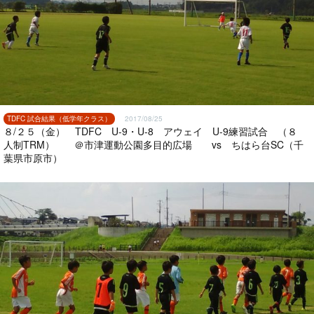
TDFC 試合結果（低学年クラス）
2017/08/25
８/２５（金） TDFC U-9・U-8 アウェイ U-9練習試合 （８
人制TRM） ＠市津運動公園多目的広場 vs ちはら台SC（千
葉県市原市）