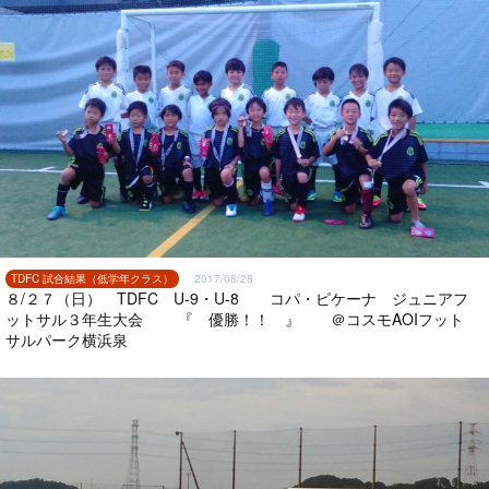
TDFC 試合結果（低学年クラス）
2017/08/28
８/２７（日） TDFC U-9・U-8 コパ・ピケーナ ジュニアフ
ットサル３年生大会 『 優勝！！ 』 ＠コスモAOIフット
サルパーク横浜泉