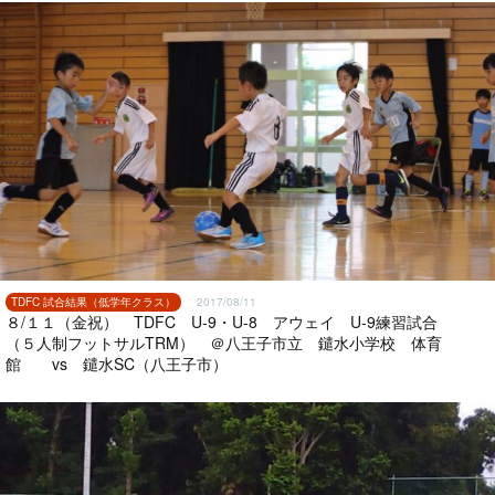
TDFC 試合結果（低学年クラス）
2017/08/11
８/１１（金祝） TDFC U-9・U-8 アウェイ U-9練習試合
（５人制フットサルTRM） ＠八王子市立 鑓水小学校 体育
館 vs 鑓水SC（八王子市）