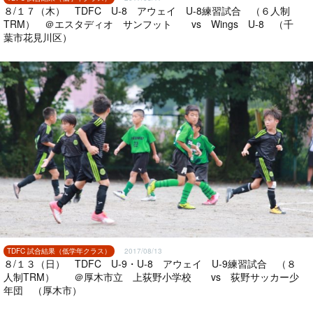
８/１７（木） TDFC U-8 アウェイ U-8練習試合 （６人制
TRM） ＠エスタディオ サンフット vs Wings U-8 （千
葉市花見川区）
TDFC 試合結果（低学年クラス）
2017/08/13
８/１３（日） TDFC U-9・U-8 アウェイ U-9練習試合 （８
人制TRM） ＠厚木市立 上荻野小学校 vs 荻野サッカー少
年団 （厚木市）