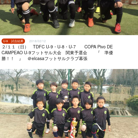
U-9 試合結果
2018/02/12
２/１１（日） TDFC U-9・U-8・U-7 COPA Pivo DE
CAMPEAO U-9フットサル大会 関東予選会 『 準優
勝！！ 』 ＠elcasaフットサルクラブ幕張