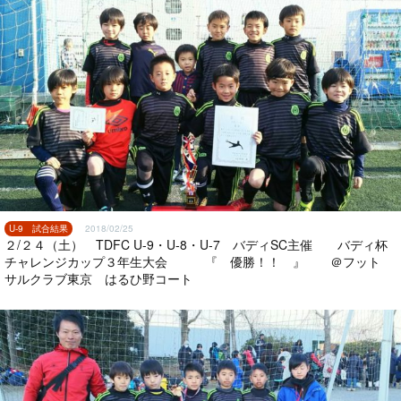
U-9 試合結果
2018/02/25
２/２４（土） TDFC U-9・U-8・U-7 バディSC主催 バディ杯
チャレンジカップ３年生大会 『 優勝！！ 』 ＠フット
サルクラブ東京 はるひ野コート