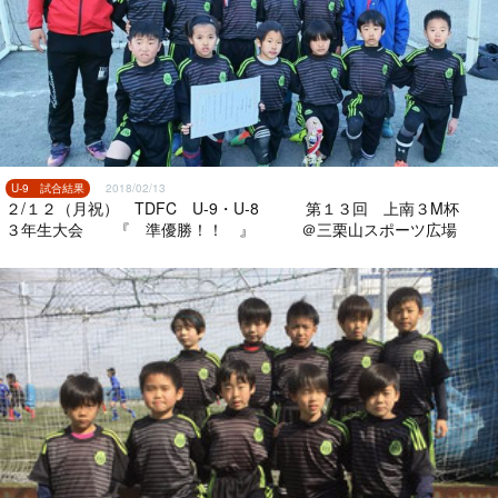
U-9 試合結果
2018/02/13
２/１２（月祝） TDFC U-9・U-8 第１３回 上南３M杯
３年生大会 『 準優勝！！ 』 ＠三栗山スポーツ広場