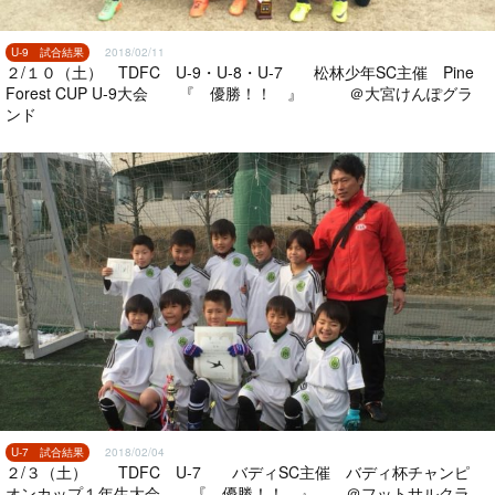
U-9 試合結果
2018/02/11
２/１０（土） TDFC U-9・U-8・U-7 松林少年SC主催 Pine
Forest CUP U-9大会 『 優勝！！ 』 ＠大宮けんぽグラ
ンド
U-7 試合結果
2018/02/04
２/３（土） TDFC U-7 バディSC主催 バディ杯チャンピ
オンカップ１年生大会 『 優勝！！ 』 ＠フットサルクラ