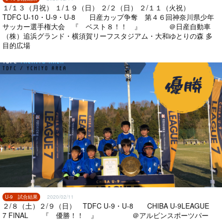
１/１３（月祝） １/１９（日） ２/２（日） ２/１１（火祝）
TDFC U-10・U-9・U-8 日産カップ争奪 第４６回神奈川県少年
サッカー選手権大会 『 ベスト８！！ 』 ＠日産自動車
（株）追浜グランド・横須賀リーフスタジアム・大和ゆとりの森 多
目的広場
U-9 試合結果
2020/02/11
２/８（土）２/９（日） TDFC U-9・U-8 CHIBA U-9LEAGUE
7 FINAL 『 優勝！！ 』 ＠アルビンスポーツパー