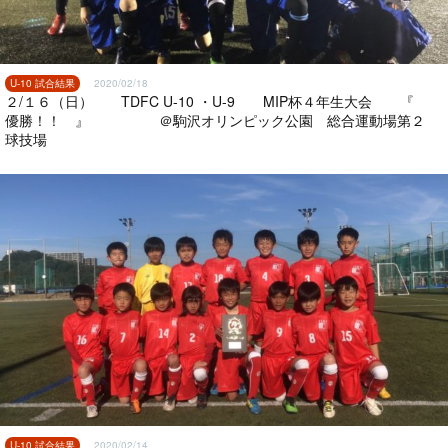
U-10 試合結果
2020/02/18
２/１６（日） TDFC U-10 ・U-9 MIP杯４年生大会 『
優勝！！ 』 ＠駒沢オリンピック公園 総合運動場第２
球技場
U-10 試合結果
2020/02/14