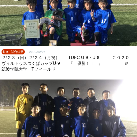
U-9 試合結果
2020/02/26
２/２３（日）２/２４（月祝） TDFC U-9・U-8 ２０２０
ヴィルトゥスつくばカップU-9 『 優勝！！ 』 ＠
筑波学院大学 Tフィールド