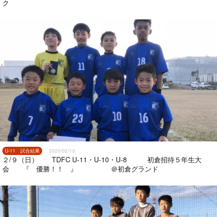
ク
U-11 試合結果
2020/02/10
２/９（日） TDFC U-11・U-10・U-8 初倉招待５年生大
会 『 優勝！！ 』 ＠初倉グランド