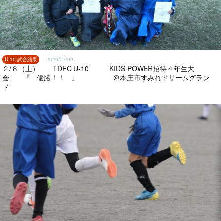
U-10 試合結果
2020/02/09
２/８（土） TDFC U-10 KIDS POWER招待４年生大
会 『 優勝！！ 』 ＠本庄市すみれドリームグラン
ド