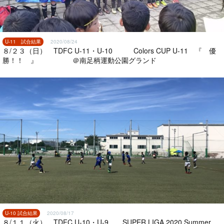
U-11 試合結果
2020/08/24
８/２３（日） TDFC U-11・U-10 Colors CUP U-11 『 優
勝！！ 』 ＠南足柄運動公園グランド
U-10 試合結果
2020/08/17
８/１１（火） TDFC U-10・U-9 SUPER LIGA 2020 Summer