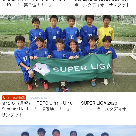
U-10 『 第３位！！ 』 ＠エスタディオ サンフット
U-11 試合結果
2020/08/12
８/１０（月祝） TDFC U-11・U-10 SUPER LIGA 2020
Summer U-11 『 準優勝！！ 』 ＠エスタディオ
サンフット