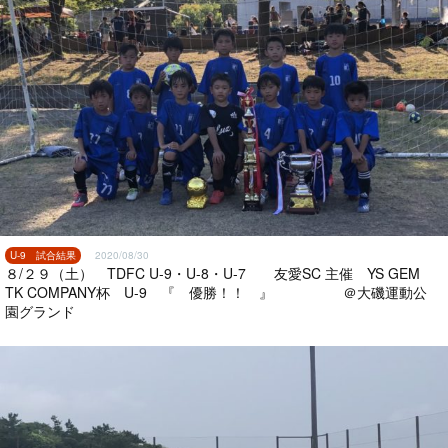
U-9 試合結果
2020/08/30
８/２９（土） TDFC U-9・U-8・U-7 友愛SC 主催 YS GEM
TK COMPANY杯 U-9 『 優勝！！ 』 ＠大磯運動公
園グランド