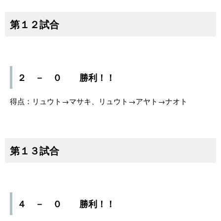
第１２試合
２ － ０ 勝利！！
得点：リュウト→マサキ、リュウト→アヤト→ナオト
第１３試合
４ － ０ 勝利！！