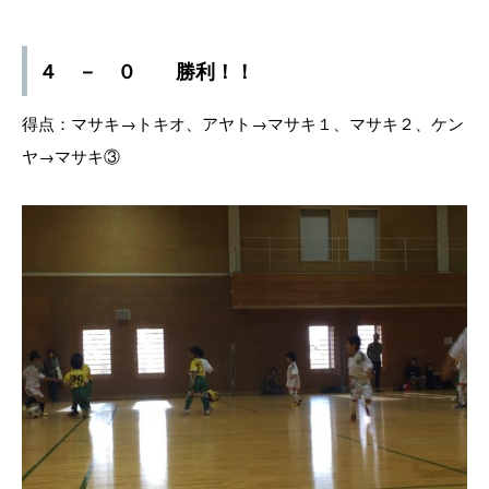
４ － ０ 勝利！！
得点：マサキ→トキオ、アヤト→マサキ１、マサキ２、ケン
ヤ→マサキ③