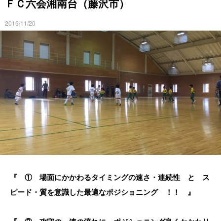
ＦＣ六会湘南台（藤沢市）
2016/11/20
『 ① 場面にかかわるタイミングの速さ・連続性 と ス
ピード・質を意識した最適なポジショニング ！！ 』