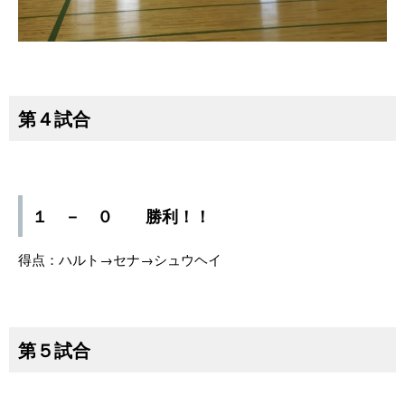
第４試合
１ － ０ 勝利！！
得点：ハルト→セナ→シュウヘイ
第５試合