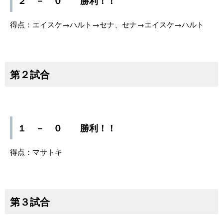
２ － ０ 勝利！！
得点：エイスケ→ハルト→セナ、セナ→エイスケ→ハルト
第２試合
１ － ０ 勝利！！
得点：マサトキ
第３試合