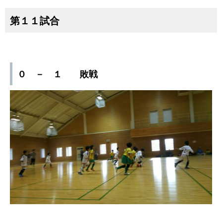
第１１試合
０ － １ 敗戦