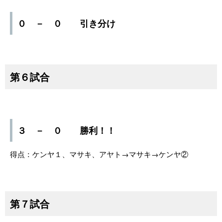
０ － ０ 引き分け
第６試合
３ － ０ 勝利！！
得点：ケンヤ１、マサキ、アヤト→マサキ→ケンヤ②
第７試合