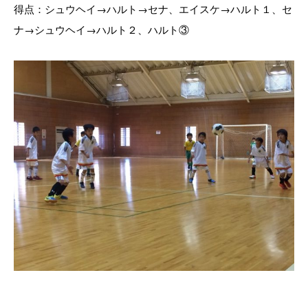
得点：シュウヘイ→ハルト→セナ、エイスケ→ハルト１、セ
ナ→シュウヘイ→ハルト２、ハルト③