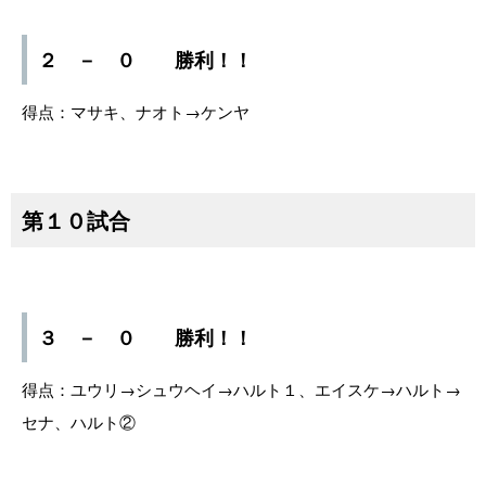
２ － ０ 勝利！！
得点：マサキ、ナオト→ケンヤ
第１０試合
３ － ０ 勝利！！
得点：ユウリ→シュウヘイ→ハルト１、エイスケ→ハルト→
セナ、ハルト②