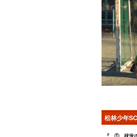
松林少年SC主
『 ① 状況