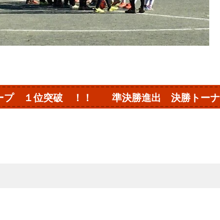
ープ １位突破 ！！ 準決勝進出 決勝トーナ