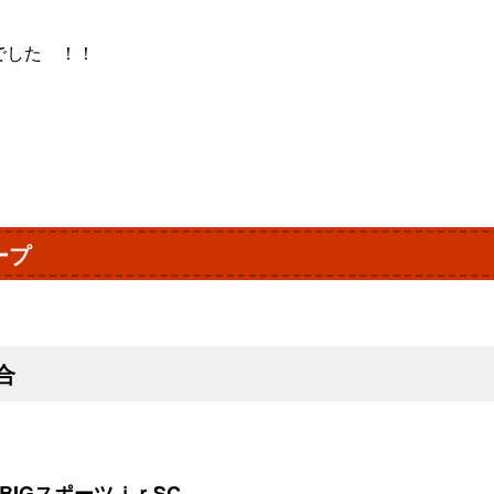
でした ！！
ープ
合
IGスポーツｊｒSC