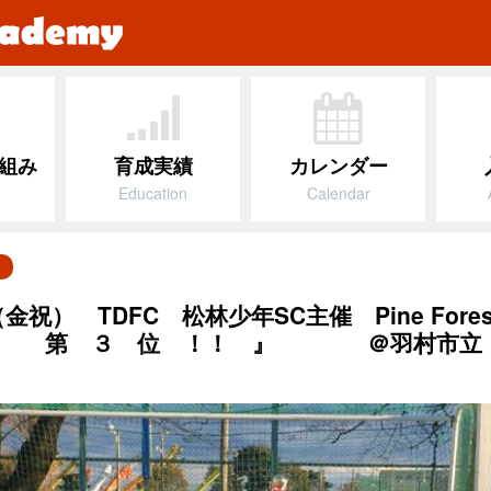
組み
育成実績
カレンダー
Education
Calendar
）
金祝） TDFC 松林少年SC主催 Pine Forest
 第 ３ 位 ！！ 』 ＠羽村市立 