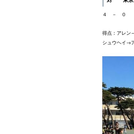
４ － ０ 
得点：アレン
シュウヘイ→