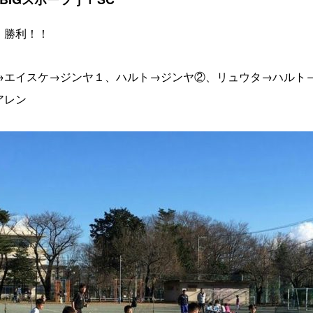
勝利！！
→エイスケ→ジンヤ１、ハルト→ジンヤ②、リュウタ→ハルト
アレン