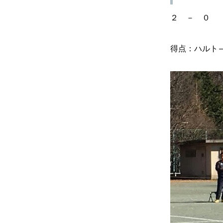
２ － ０ 
得点：ハルト