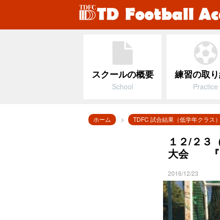
スクールの概要
練習の取り
School
Practice
ホーム
TDFC 試合結果（低学年クラス
１２/２３（
大会 『
2016/12/23