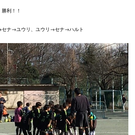
勝利！！
→セナ→ユウリ、ユウリ→セナ→ハルト