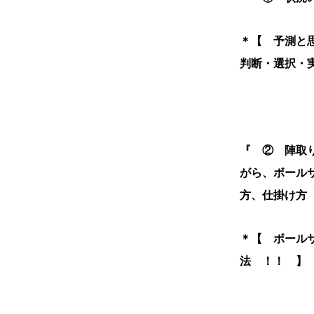
＊【 予測と
判断・選択・
『 ② 陣取
がら、ボール
方、仕掛け方
＊【 ボール
法 ！！ 】