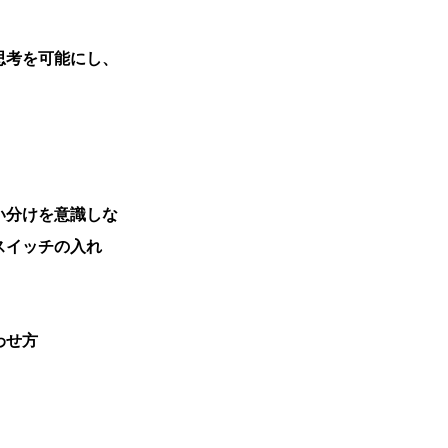
思考を可能にし、
 】
い分けを意識しな
スイッチの入れ
わせ方