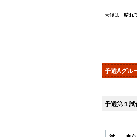
天候は、晴れ
予選Aグル
予選第１試
対 東京B