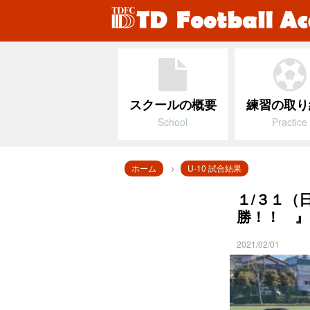
スクールの概要
練習の取り
School
Practice
ホーム
U-10 試合結果
１/３１（日）
勝！！ 
2021/02/01