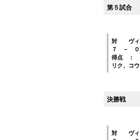
第５試合
対 ヴィオ
７ － 
得点 ：
リク、コウ
決勝戦 
対 ヴィオ