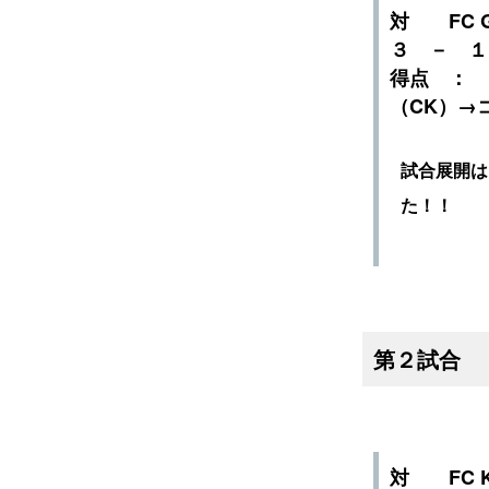
対 FC G
３ － 
得点 ： 
（CK）→
試合展開は
た！！
第２試合
対 FC K