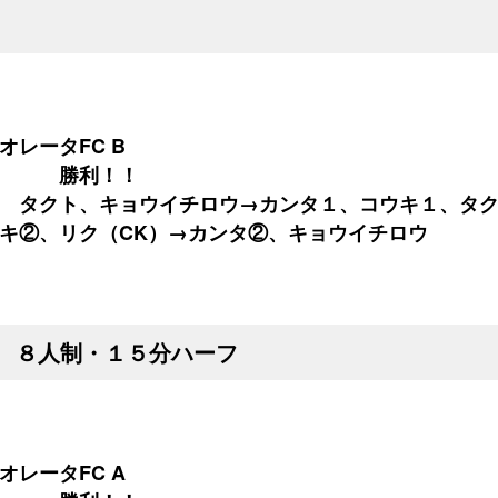
レータFC B
０ 勝利！！
 タクト、キョウイチロウ→カンタ１、コウキ１、タク
キ②、リク（CK）→カンタ②、キョウイチロウ
８人制・１５分ハーフ
レータFC A