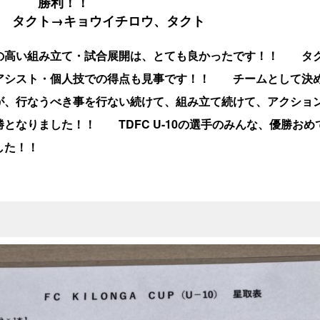
０ 勝利！！
 タクト→キョウイチロウ、タクト
の高い組み立て・試合展開は、とても良かったです！！ タ
アシスト・個人技での得点も見事です！！ チームとして決
が、行なうべき事を行ない続けて、組み立て続けて、アクショ
勝となりました！！ TDFC U-10の選手のみんな、優勝お
した！！