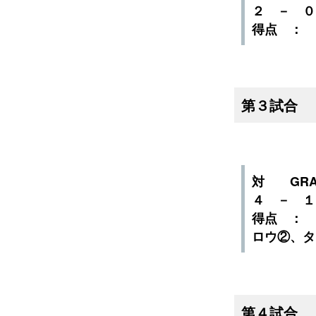
２ － 
得点 ：
第３試合
対 GRAN
４ － 
得点 ：
ロウ②、タ
第４試合