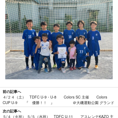
前の記事へ
４/２４（土） TDFC U-9・U-8 Colors SC 主催 Colors
CUP U-9 『 優勝！！ 』 ＠大磯運動公園 グランド
次の記事へ
５/４（火祝） ５/５（水祝） TDFC U-11 アスレンテKAZO 主