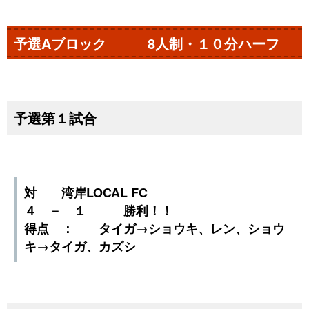
予選Aブロック 8人制・１０分ハーフ
予選第１試合
対 湾岸LOCAL FC
４ － １ 勝利！！
得点 ： タイガ→ショウキ、レン、ショウ
キ→タイガ、カズシ