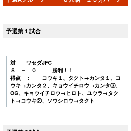
予選第１試合
対 ワセダJFC
８ － ０ 勝利！！
得点 ： コウキ１、タクト→カンタ１、コ
ウキ→カンタ２、キョウイチロウ→カンタ③、
OG、キョウイチロウ→ヒロト、ユウラ→タク
ト→コウキ②、ソウシロウ→タクト