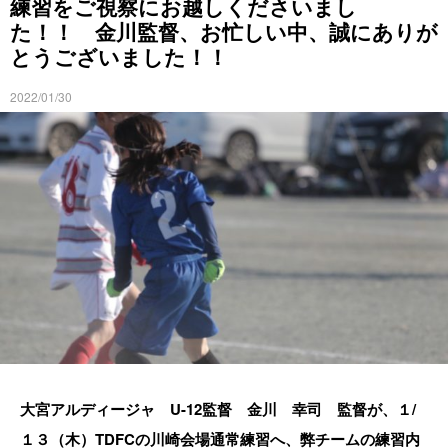
練習をご視察にお越しくださいまし
た！！ 金川監督、お忙しい中、誠にありが
とうございました！！
2022/01/30
大宮アルディージャ U-12監督 金川 幸司 監督が、１/
１３（木）TDFCの川崎会場通常練習へ、弊チームの練習内