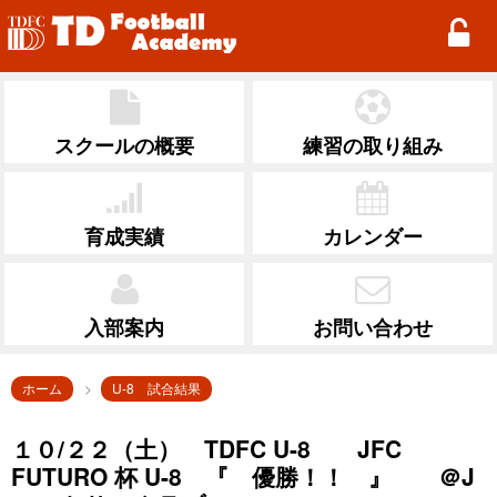
TD Football Academy
スクールの概要
練習の取り組み
育成実績
カレンダー
入部案内
お問い合わせ
ホーム
U-8 試合結果
１０/２２（土） TDFC U-8 JFC
FUTURO 杯 U-8 『 優勝！！ 』 ＠J