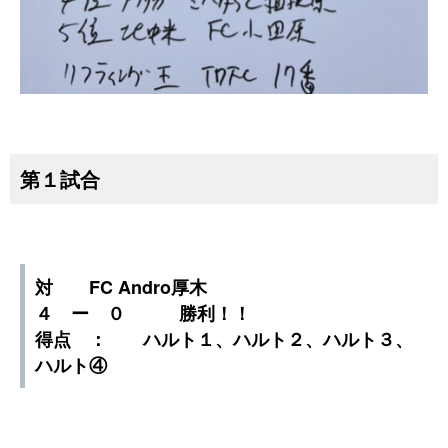
第１試合
対 FC Andro厚木
４ ー ０ 勝利！！
得点 ： ハルト１、ハルト２、ハルト３、
ハルト④