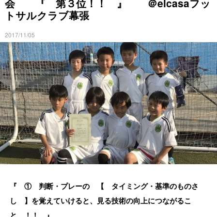
会 『 第３位！！ 』 ＠elcasaフッ
トサルクラブ幕張
2017/11/05
『 ① 判断・プレーの 【 タイミング・基準のものさ
し 】を覚えていけると、見る技術の向上につながるこ
と ！！ 』