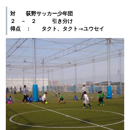
対 荻野サッカー少年団
２ － ２ 引き分け
得点 ： タクト、タクト→ユウセイ