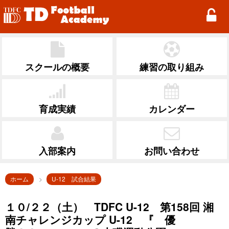
TD Football Academy
スクールの概要
練習の取り組み
育成実績
カレンダー
入部案内
お問い合わせ
ホーム
U-12 試合結果
１０/２２（土） TDFC U-12 第158回 湘
南チャレンジカップ U-12 『 優