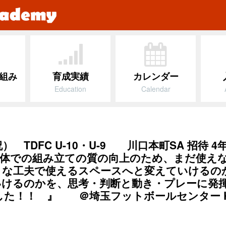
組み
育成実績
カレンダー
Education
Calendar
） TDFC U-10・U-9 川口本町SA 招待
一体での組み立ての質の向上のため、まだ使え
うな工夫で使えるスペースへと変えていけるの
けるのかを、思考・判断と動き・プレーに発揮
した！！ 』 ＠埼玉フットボールセンター K