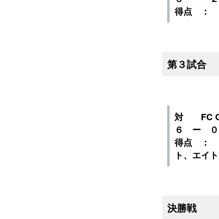
得点 ：
第３試合
対 FC G
６ ー 
得点 ：
ト、エイト
決勝戦