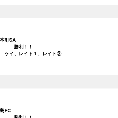
本町SA
０ 勝利！！
 ケイ、レイト１、レイト②
島FC
２ 勝利！！