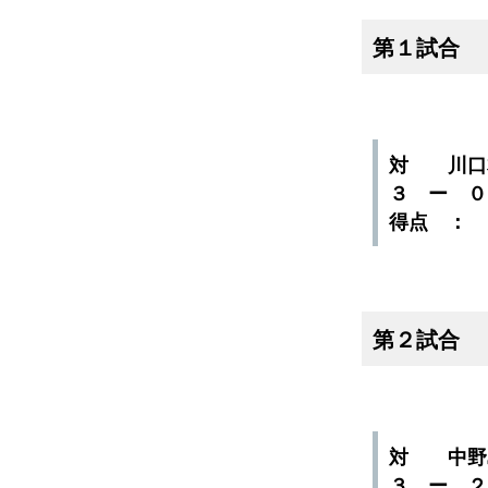
第１試合
対 川口
３ ー 
得点 ：
第２試合
対 中野
３ ー 