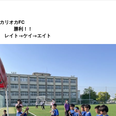
カリオカFC
０ 勝利！！
 レイト→ケイ→エイト