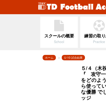
スクールの概要
練習の取り
School
Practice
ホーム
U-10 試合結果
５/４（木祝
『 攻守
をどのよ
ら使ってい
な優勝 で
ッジ