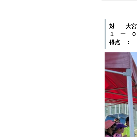
対 大宮
１ ー 
得点 ：