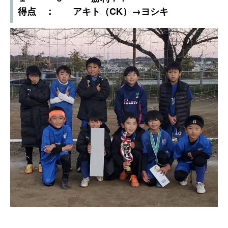
得点 ： アキト（CK）→ヨシキ