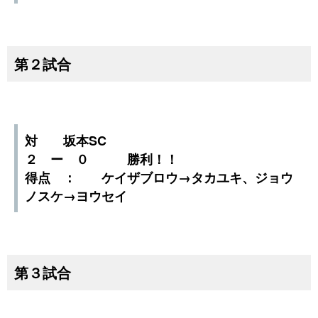
第２試合
対 坂本SC
２ ー ０ 勝利！！
得点 ： ケイザブロウ→タカユキ、ジョウ
ノスケ→ヨウセイ
第３試合