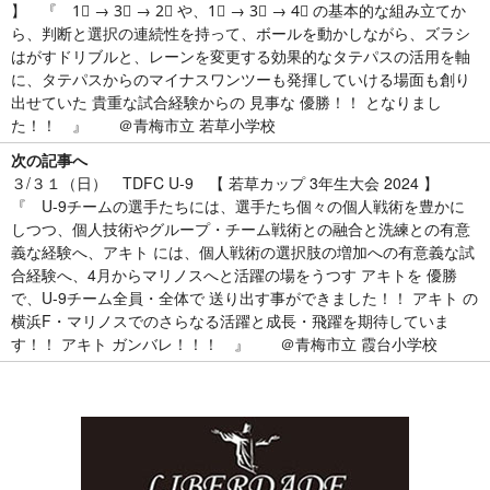
】 『 1⃣ → 3⃣ → 2⃣ や、1⃣ → 3⃣ → 4⃣ の基本的な組み立てか
ら、判断と選択の連続性を持って、ボールを動かしながら、ズラシ
はがすドリブルと、レーンを変更する効果的なタテパスの活用を軸
に、タテパスからのマイナスワンツーも発揮していける場面も創り
出せていた 貴重な試合経験からの 見事な 優勝！！ となりまし
た！！ 』 ＠青梅市立 若草小学校
次の記事へ
３/３１（日） TDFC U-9 【 若草カップ 3年生大会 2024 】
『 U-9チームの選手たちには、選手たち個々の個人戦術を豊かに
しつつ、個人技術やグループ・チーム戦術との融合と洗練との有意
義な経験へ、アキト には、個人戦術の選択肢の増加への有意義な試
合経験へ、4月からマリノスへと活躍の場をうつす アキトを 優勝
で、U-9チーム全員・全体で 送り出す事ができました！！ アキト の
横浜F・マリノスでのさらなる活躍と成長・飛躍を期待していま
す！！ アキト ガンバレ！！！ 』 ＠青梅市立 霞台小学校