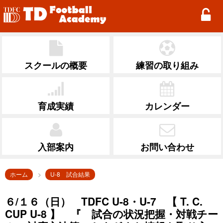
TD Football Academy
スクールの概要
練習の取り組み
育成実績
カレンダー
入部案内
お問い合わせ
ホーム
U-8 試合結果
６/１６（日） TDFC U-8・U-7 【 T. C.
CUP U-8 】 『 試合の状況把握・対戦チー