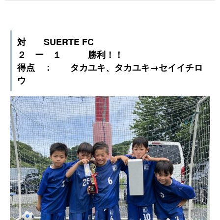
対 SUERTE FC
２ ー １ 勝利！！
得点 ： タカユキ、タカユキ→セイイチロ
ウ