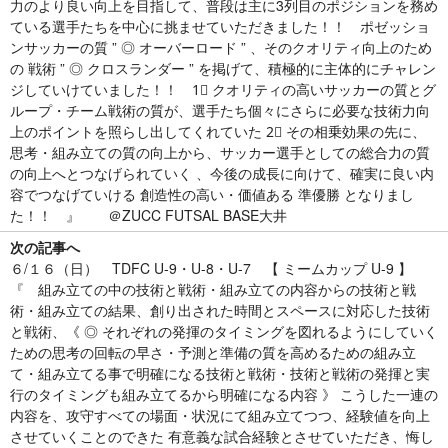
力のより良い向上を目指して、普段は主に3列目のポジションを務め
ている選手たちを中心に挑ませていただきました！！ ポゼッショ
ンサッカーの質 ” ◎ オーバーロード ” 、そのクオリティ向上のため
の 戦術 ” ◎ クロスランダー ” を掲げて、積極的に主体的にチャレン
ジしていけていました！！ 1⃣ クオリティの高いサッカーの質とグ
ループ・チーム戦術の質が、選手たち個々にさらに必要な技術力向
上のポイントを照らし出してくれていた 2⃣ その相乗効果の先に、
思考・組み立ての質の向上から、サッカー選手としての総合力の質
の向上へとつなげられていく 、今後の成長に向けて、確実に良い内
容でつなげていける 創造性の高い・価値ある 準優勝 となりまし
た！！ 』 ＠ZUCC FUTSAL BASE大井
次の記事へ
６/１６（日） TDFC U-9・U-8・U-7 【 ミームカップ U-9 】
『 組み立ての中の技術と戦術・組み立ての内容からの技術と戦
術・組み立ての結果、創り出された時間とスペースに対応した技術
と戦術、《 ◎ それぞれの発揮のタイミングを図れるようにしていく
ための思考の回転の早さ・予測と準備の質を高めるための組み立
て・組み立てる事で明確になる技術と戦術・技術と戦術の発揮と実
行のタイミングも組み立てるから明確になる内容 》 こうした一連の
内容を、攻守すべての場面・状況にて組み立てつつ、経験値を向上
させていくことのできた 有意義な試合経験とさせていただき、悔し