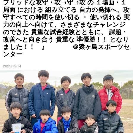
ブリッドな攻守・攻→守→攻 の １場面・１
局面 における 組み立てる 自力の発揮へ、攻
守すべての時間を使い切る ・ 使い切れる 実
力の向上へ向けて、さまざまなチャレンジ
のできた 貴重な試合経験とともに、 課題・
改善へと向き合う 貴重な 準優勝！！ となり
ました！！ 』 ＠猿ヶ島スポーツセ
ンター
2025/12/14