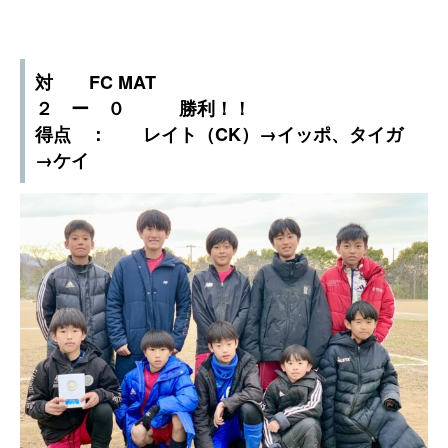
対 FC MAT
２ ー ０ 勝利！！
得点 ： レイト（CK）→イッポ、タイガ
→ケイ