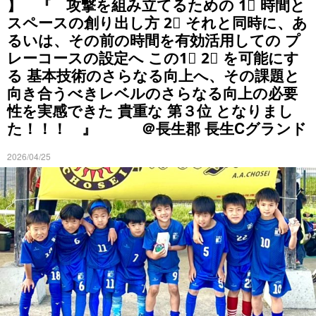
】 『 攻撃を組み立てるための 1⃣ 時間と
スペースの創り出し方 2⃣ それと同時に、あ
るいは、その前の時間を有効活用しての プ
レーコースの設定へ この1⃣ 2⃣ を可能にす
る 基本技術のさらなる向上へ、その課題と
向き合うべきレベルのさらなる向上の必要
性を実感できた 貴重な 第３位 となりまし
た！！！ 』 ＠長生郡 長生Cグランド
2026/04/25