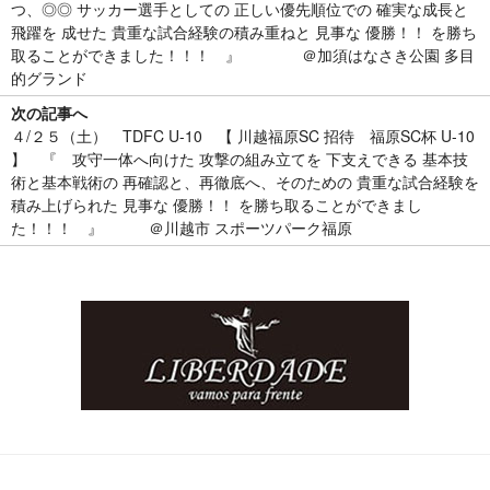
つ、◎◎ サッカー選手としての 正しい優先順位での 確実な成長と
飛躍を 成せた 貴重な試合経験の積み重ねと 見事な 優勝！！ を勝ち
取ることができました！！！ 』 ＠加須はなさき公園 多目
的グランド
次の記事へ
４/２５（土） TDFC U-10 【 川越福原SC 招待 福原SC杯 U-10
】 『 攻守一体へ向けた 攻撃の組み立てを 下支えできる 基本技
術と基本戦術の 再確認と、再徹底へ、そのための 貴重な試合経験を
積み上げられた 見事な 優勝！！ を勝ち取ることができまし
た！！！ 』 ＠川越市 スポーツパーク福原