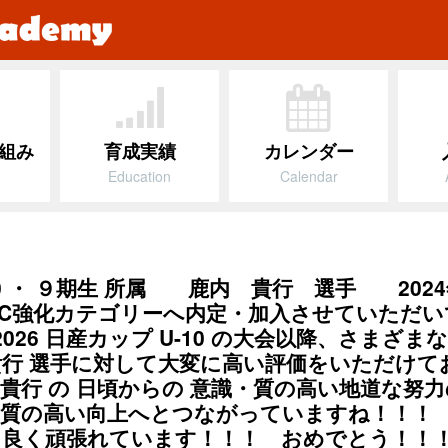
組み
育成実績
カレンダー
Education
Calendar
U-10 ・ ９期生 所属 鹿内 貴行 選手 202
FC強化カテゴリーへ内定・加入させていただ
/2026 日産カップ U-10 の大会以降、さまざま
行 選手に対して大変に高い評価をいただけて
貴行 の 日頃からの 意識・質の高い地道な努
の質の高い向上へとつながっていますね！！！
り良く頑張れています！！！ おめでとう！