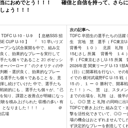
当におめでとう！！！ 確信と自信を持って、さらに
しょう！！！
次の記事へ
DFC U-10・U-9 【 息栖SSS 招
TDFC 卒団生の選手たちの活躍 
SE CUP U-10 】 『 1⃣ 早いリズ
生 宮地 慧 選手（ FC東京U
ープンな試合展開を中で、組み立
背番号 １０ ） 北原 礼翔 選
良く、効果的なプレーを実行して
15むさし 所属 背番号 １４
手たち個々であること 2⃣ ポゼッシ
手（ FC東京むさしU-15 所
 オーバーロード ” のクオリティの中
2026年度 関東リーグ U-13 1部
判断・選択良く、効果的なプレー
（日）に開幕戦を行ない、その初
る選手たち個々であること を、意
イでの 横河武蔵野FC U-15 戦（
揮し続けていけた 中で、選手たち
15 の 、１ ー ０ 勝利で、開
戦術的にも 、選手たち個々が、” 己
た！！ ）へ、 慧 は、スタメ
” を知り、課題と改善点が明確になっ
までの出場を、礼翔 は、後半
経験を積み上げられた 収穫の多い 有
し、◎◎ 慧 と 礼翔 の同時に
！！ となりました！！！ 』 ＠
TDFCで磨き上げた 組み立て・
動広場
撃を活性化できていて、◎◎ 一
場の機会はおとずれませんでし
ず決定的なプレーを創造してく