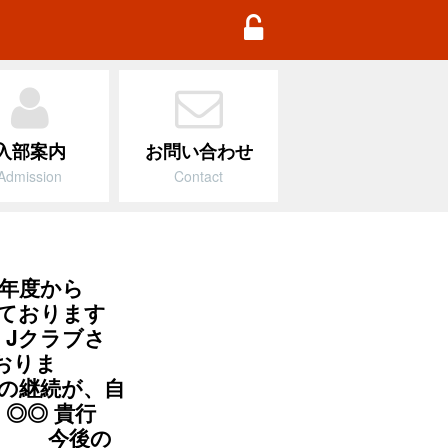
TD Football Academy
入部案内
お問い合わせ
Admission
Contact
4年度から
いております
な Jクラブさ
おりま
力の継続が、自
 ◎◎ 貴行
！！ 今後の