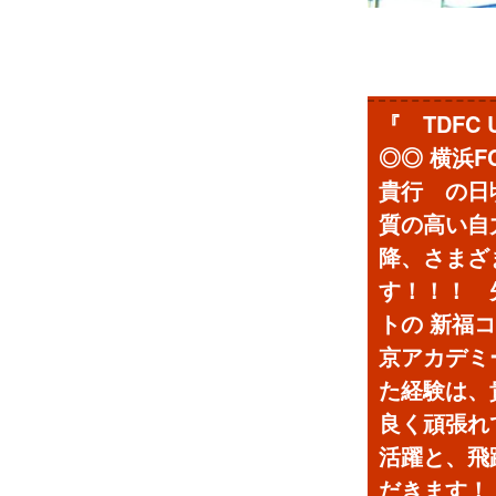
『 TDFC
◎◎ 横浜
貴行 の日
質の高い自力
降、さまざ
す！！！ 
トの 新福
京アカデミ
た経験は、
良く頑張れ
活躍と、飛
だきます！