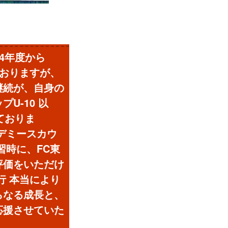
24年度から
ておりますが、
継続が、自身の
U-10 以
ておりま
デミースカウ
習時に、FC東
評価をいただけ
 本当により
らなる成長と、
応援させていた