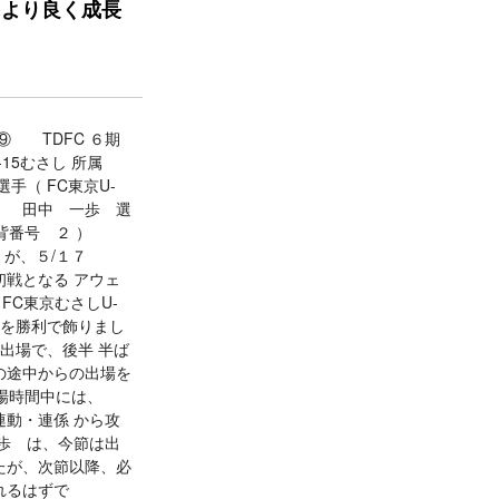
より良く成長
⑨ TDFC ６期
-15むさし 所属
手（ FC東京U-
 ） 田中 一歩 選
属 背番号 ２ ）
A が、５/１７
戦となる アウェ
 FC東京むさしU-
幕戦を勝利で飾りまし
ン出場で、後半 半ば
の途中からの出場を
出場時間中には、
連動・連係 から攻
歩 は、今節は出
たが、次節以降、必
れるはずで