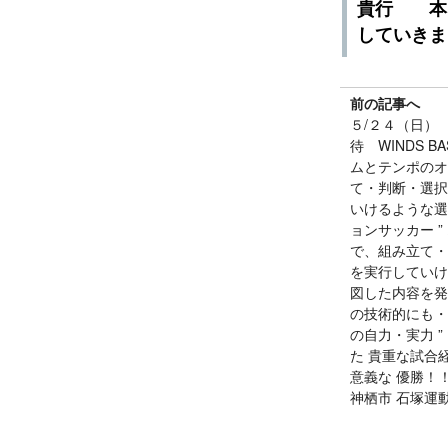
貴行 本
していきま
前の記事へ
５/２４（日） T
待 WINDS BA
ムとテンポのオ
て・判断・選択
いけるような選
ョンサッカー ”
で、組み立て・
を実行していけ
図した内容を発
の技術的にも・
の自力・実力 
た 貴重な試合
意義な 優勝
神栖市 石塚運