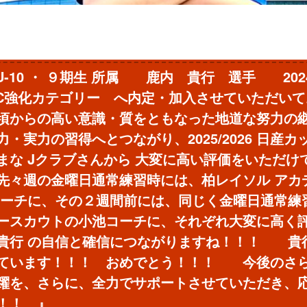
 U-10 ・ ９期生 所属 鹿内 貴行 選手 20
FC強化カテゴリー へ内定・加入させていただい
頃からの高い意識・質をともなった地道な努力の
・実力の習得へとつながり、2025/2026 日産カップ
まな Jクラブさんから 大変に高い評価をいただけ
先々週の金曜日通常練習時には、柏レイソル アカ
コーチに、その２週間前には、同じく金曜日通常練
ースカウトの小池コーチに、それぞれ大変に高く
貴行 の自信と確信につながりますね！！！ 貴行
ています！！！ おめでとう！！！ 今後のさ
躍を、さらに、全力でサポートさせていただき、
！！ 』