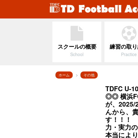
スクールの概要
練習の取り
School
Practice
ホーム
その他
TDFC 
◎◎ 横浜
が、2025
んから、貴
す！！！ 
力・実力
本当によ