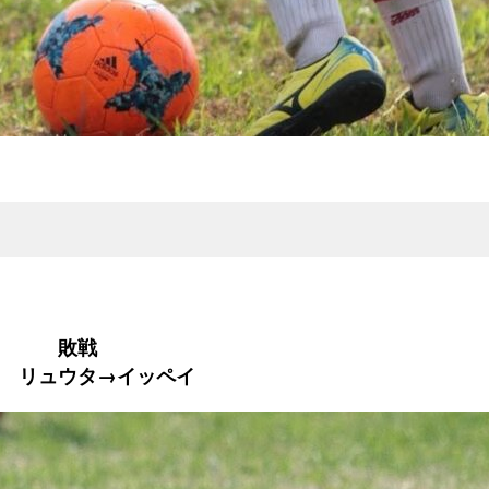
４ 敗戦
 リュウタ→イッペイ