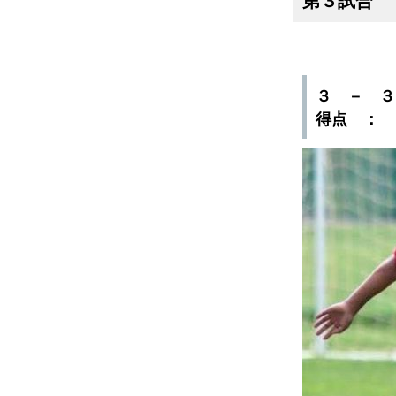
３ － 
得点 ：