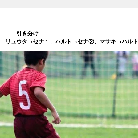
３ 引き分け
 リュウタ→セナ１、ハルト→セナ②、マサキ→ハル