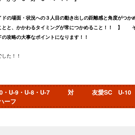
イドの場面・状況への３人目の動き出しの距離感と角度がつか
ことと、かかわるタイミングが常につかめること！！ 】 
ドの攻略の大事なポイントになります！！
でした！！
U-10・U-9・U-8・U-7 対 友愛SC U
ハーフ