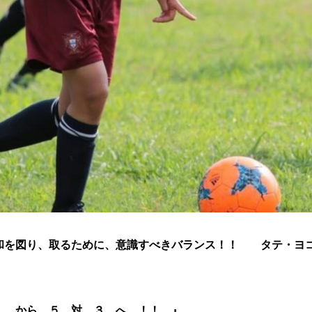
和を図り、取るために、意識すべきバランス！！ タテ・ヨ
１ から ５ 対 ３ へ ！！ 』