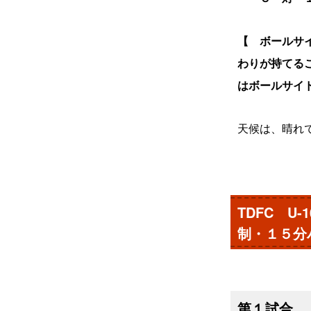
【 ボールサ
わりが持てる
はボールサイ
天候は、晴れ
TDFC 
制・１５分
第１試合