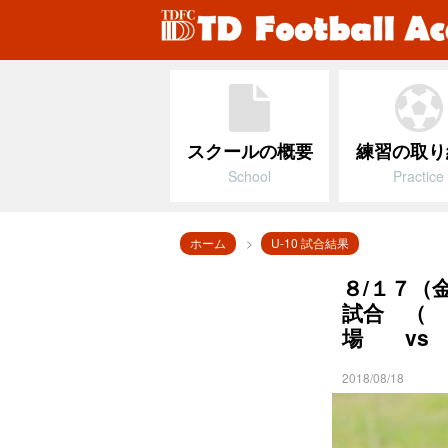
スクールの概要
練習の取り
School
Practice
ホーム
U-10 試合結果
８/１７（金
試合 （
場 vs 
2018/08/18