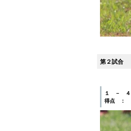
第２試合
１ － 
得点 ：