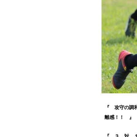
『 攻守の調
離感！！ 』
『 ３ 対 