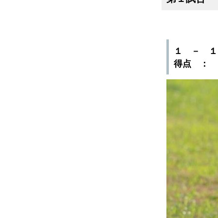
１ － 
得点 ：