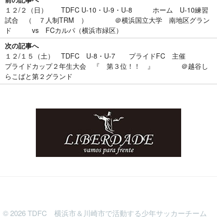
１２/２（日） TDFC U-10・U-9・U-8 ホーム U-10練習
試合 （ ７人制TRM ） ＠横浜国立大学 南地区グラン
ド vs FCカルパ（横浜市緑区）
次の記事へ
１２/１５（土） TDFC U-8・U-7 プライドFC 主催
プライドカップ２年生大会 『 第３位！！ 』 ＠越谷し
らこばと第２グランド
©
2026
TDFC 横浜市＆川崎市で活動する少年サッカーチーム