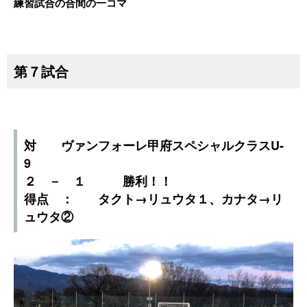
練習試合の合間の一コマ
第７試合
対 ヴァンフォーレ甲府スペシャルクラスU-
9
２ － １ 勝利！！
得点 ： タクト→リュウタ１、カナタ→リ
ュウタ②