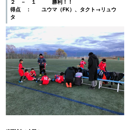
２ － １ 勝利！！
得点 ： ユウマ（FK）、タクト→リュウ
タ