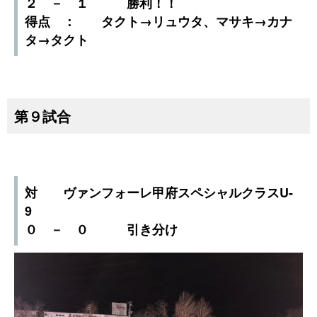
２ － １ 勝利！！
得点 ： タクト→リュウタ、マサキ→カナ
タ→タクト
第９試合
対 ヴァンフォーレ甲府スペシャルクラスU-
9
０ － ０ 引き分け