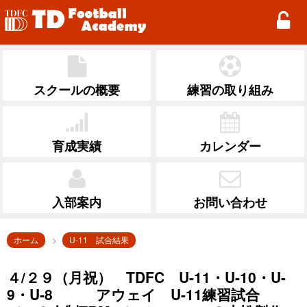
TD Football Academy
スクールの概要
練習の取り組み
育成実績
カレンダー
入部案内
お問い合わせ
ホーム
U-11 試合結果
４/２９（月祝） TDFC U-11・U-10・U-
9・U-8 アウェイ U-11練習試合