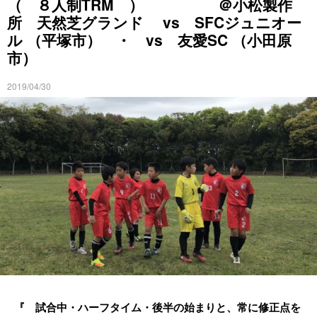
（ ８人制TRM ） ＠小松製作
所 天然芝グランド vs SFCジュニオー
ル （平塚市） ・ vs 友愛SC （小田原
市）
2019/04/30
『 試合中・ハーフタイム・後半の始まりと、常に修正点を