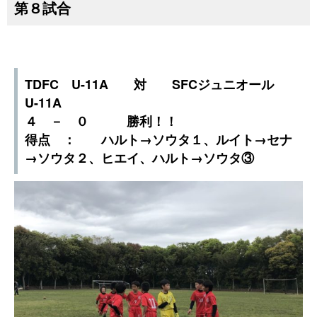
第８試合
TDFC U-11A 対 SFCジュニオール
U-11A
４ － ０ 勝利！！
得点 ： ハルト→ソウタ１、ルイト→セナ
→ソウタ２、ヒエイ、ハルト→ソウタ③