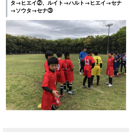
タ→ヒエイ②、ルイト→ハルト→ヒエイ→セナ
→ソウタ→セナ③