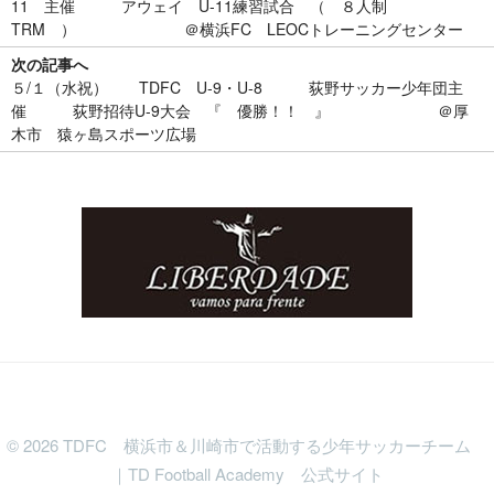
11 主催 アウェイ U-11練習試合 （ ８人制
TRM ） ＠横浜FC LEOCトレーニングセンター
次の記事へ
５/１（水祝） TDFC U-9・U-8 荻野サッカー少年団主
催 荻野招待U-9大会 『 優勝！！ 』 ＠厚
木市 猿ヶ島スポーツ広場
©
2026
TDFC 横浜市＆川崎市で活動する少年サッカーチーム
｜TD Football Academy 公式サイト