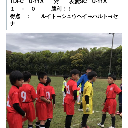
TDFC U-11A 対 友愛SC U-11A
１ － ０ 勝利！！
得点 ： ルイト→シュウヘイ→ハルト→セ
ナ