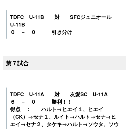
TDFC U-11B 対 SFCジュニオール
U-11B
０ － ０ 引き分け
第７試合
TDFC U-11A 対 友愛SC U-11A
６ － ０ 勝利！！
得点 ： ハルト→ヒエイ１、ヒエイ
（CK）→セナ１、ルイト→ハルト→セナ→ヒ
エイ→セナ２、タケキ→ハルト→ソウタ、ソウ