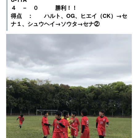
４ － ０ 勝利！！
得点 ： ハルト、OG、ヒエイ（CK）→セ
ナ１、シュウヘイ→ソウタ→セナ②