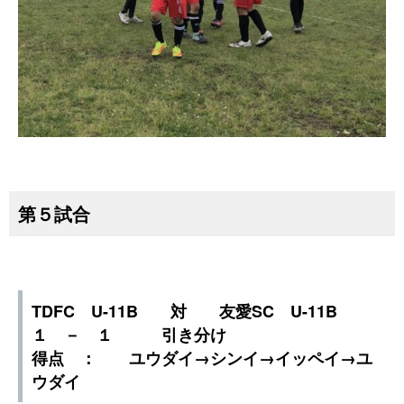
第５試合
TDFC U-11B 対 友愛SC U-11B
１ － １ 引き分け
得点 ： ユウダイ→シンイ→イッペイ→ユ
ウダイ