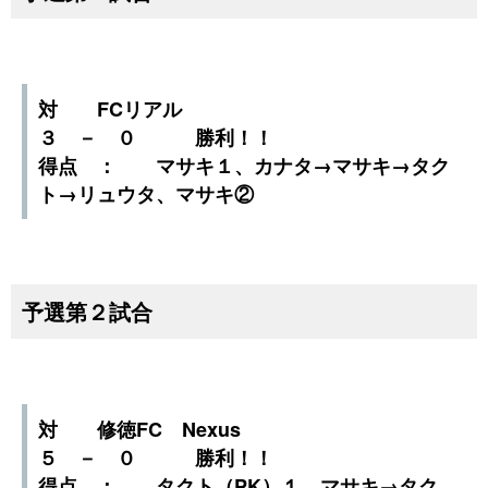
対 FCリアル
３ － ０ 勝利！！
得点 ： マサキ１、カナタ→マサキ→タク
ト→リュウタ、マサキ②
予選第２試合
対 修徳FC Nexus
５ － ０ 勝利！！
得点 ： タクト（PK）１、マサキ→タク