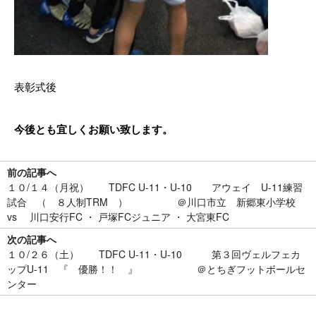
表彰式後
今後とも宜しくお願い致します。
前の記事へ
１０/１４（月祝） TDFC U-11・U-10 アウェイ U-11練習
試合 （ ８人制TRM ） ＠川口市立 新郷東小学校
vs 川口安行FC ・ 戸塚FCジュニア ・ 大宮東FC
次の記事へ
１０/２６（土） TDFC U-11・U-10 第３回ヴェルフェカ
ップU-11 『 優勝！！ 』 ＠とちぎフットボールセ
ンター