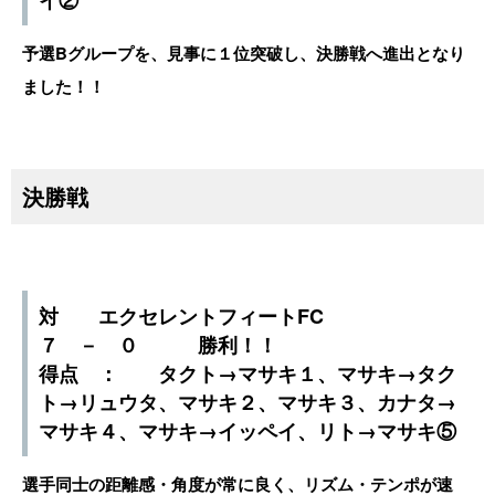
イ②
予選Bグループを、見事に１位突破し、決勝戦へ進出となり
ました！！
決勝戦
対 エクセレントフィートFC
７ － ０ 勝利！！
得点 ： タクト→マサキ１、マサキ→タク
ト→リュウタ、マサキ２、マサキ３、カナタ→
マサキ４、マサキ→イッペイ、リト→マサキ⑤
選手同士の距離感・角度が常に良く、リズム・テンポが速