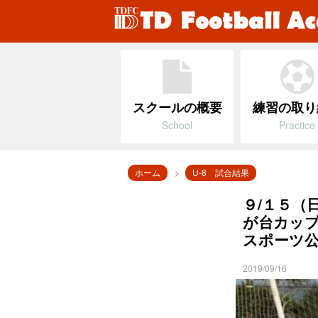
スクールの概要
練習の取り
School
Practice
ホーム
U-8 試合結果
９/１５（
が台カッ
スポーツ
2019/09/16