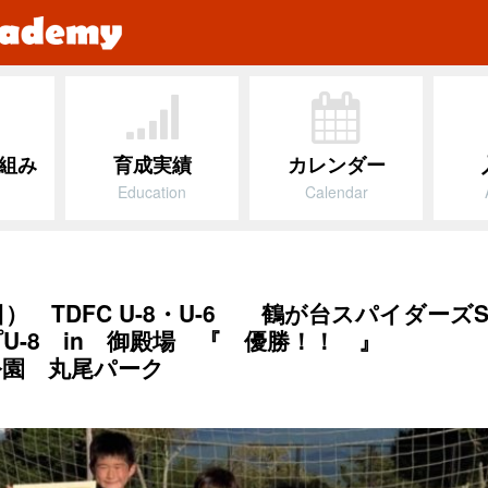
組み
育成実績
カレンダー
Education
Calendar
日） TDFC U-8・U-6 鶴が台スパイダー
プU-8 in 御殿場 『 優勝！！ 』
公園 丸尾パーク