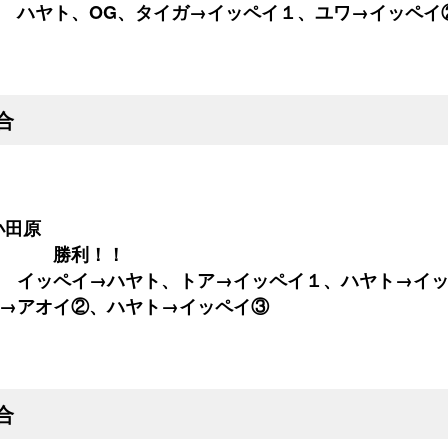
 ハヤト、OG、タイガ→イッペイ１、ユワ→イッペイ
合
小田原
０ 勝利！！
 イッペイ→ハヤト、トア→イッペイ１、ハヤト→イッ
→アオイ②、ハヤト→イッペイ③
合