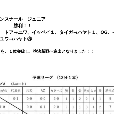
ンスナール ジュニア
０ 勝利！！
 トア→ユワ、イッペイ１、タイガ→ハヤト１、OG、
ユワ→ハヤト③
クを、１位突破し、準決勝戦へ進出となりました！！