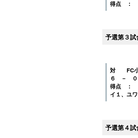
得点 ：
予選第３試
対 FC
６ － 
得点 ：
イ１、ユワ
予選第４試