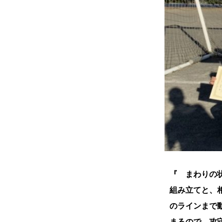
『 まわりの
組み立てと、
のラインまで
まるので、攻