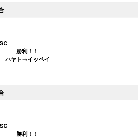
合
SC
０ 勝利！！
 ハヤト→イッペイ
合
SC
１ 勝利！！