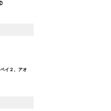
②
ペイ２、アオ