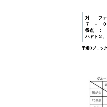
対 ファ
７ － 
得点 ：
ハヤト２、
予選Bブロッ