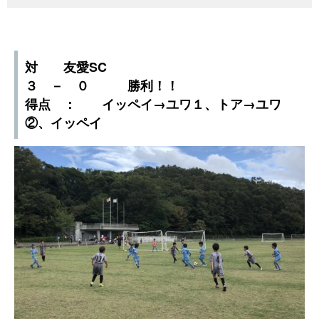
対 友愛SC
３ － ０ 勝利！！
得点 ： イッペイ→ユワ１、トア→ユワ
②、イッペイ