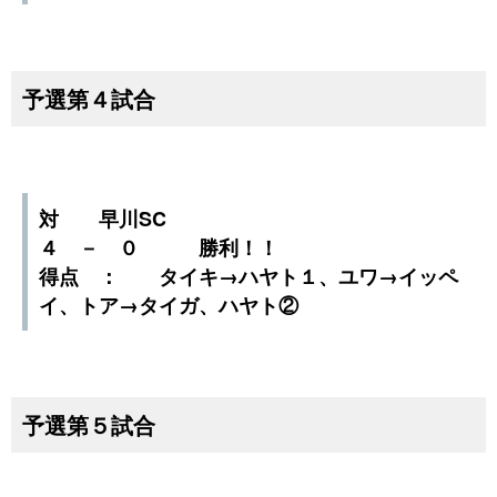
予選第４試合
対 早川SC
４ － ０ 勝利！！
得点 ： タイキ→ハヤト１、ユワ→イッペ
イ、トア→タイガ、ハヤト②
予選第５試合