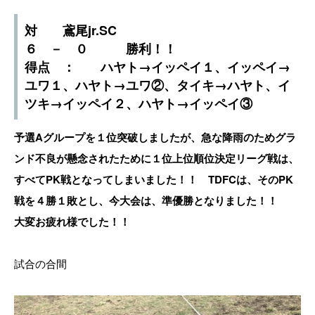
対 鳶尾jr.SC
６ － ０ 勝利！！
得点 ： ハヤト→イッペイ１、イッペイ→
ユワ１、ハヤト→ユワ②、タイキ→ハヤト、イ
ツキ→イッペイ２、ハヤト→イッペイ③
予選Aグループを１位突破しましたが、急な降雨のためグラ
ンド不良が懸念されたために１位上位順位決定リーグ戦は、
すべてPK戦となってしまいました！！ TDFCは、そのPK
戦を４勝１敗とし、今大会は、準優勝となりました！！
大変お疲れ様でした！！
試合の合間