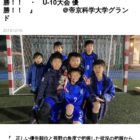
勝！！ ・ U-10大会 優
勝！！ 』 ＠帝京科学大学グラン
ド
2019/12/16
『 正しい優先順位と視野の角度で把握した状況の把握から