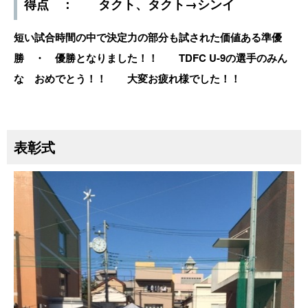
得点 ： タクト、タクト→シンイ
短い試合時間の中で決定力の部分も試された価値ある準優
勝 ・ 優勝となりました！！ TDFC U-9の選手のみん
な おめでとう！！ 大変お疲れ様でした！！
表彰式