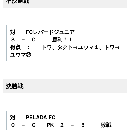
準決勝戦
対 FCレパードジュニア
３ － ０ 勝利！！
得点 ： トワ、タクト→ユウマ１、トワ→
ユウマ②
決勝戦
対 PELADA FC
０ － ０ PK ２ － ３ 敗戦