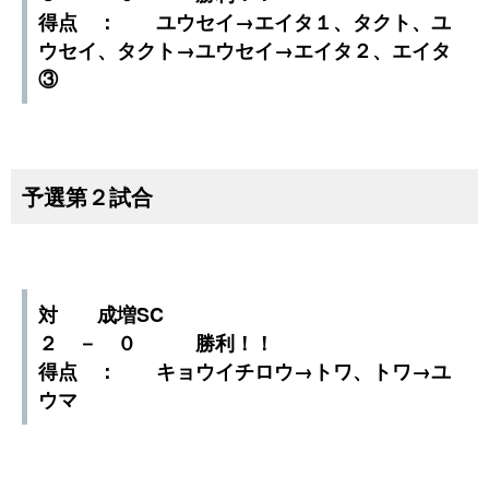
得点 ： ユウセイ→エイタ１、タクト、ユ
ウセイ、タクト→ユウセイ→エイタ２、エイタ
③
予選第２試合
対 成増SC
２ － ０ 勝利！！
得点 ： キョウイチロウ→トワ、トワ→ユ
ウマ