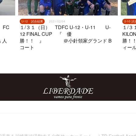
U-12 試合結果
2021/02/04
U-10 
 FC
１/３１（日） TDFC U-12・U-11 U-
１/３
12 FINAL CUP 『 優
KILO
 人
勝！！ 』 ＠小針領家グランド B
勝！
コート
ィー
横浜市＆川崎市で活動する少年サッカーチーム ｜TD Football Aca