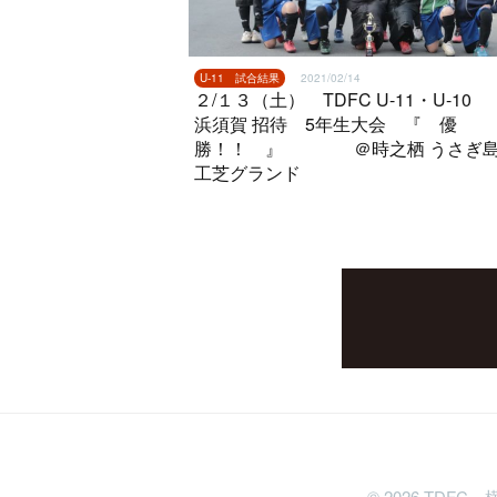
U-11 試合結果
2021/02/14
２/１３（土） TDFC U-11・U-10
浜須賀 招待 5年生大会 『 優
勝！！ 』 ＠時之栖 うさぎ島
工芝グランド
©
2026
TDFC 