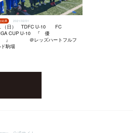
試合結果
2021/02/01
１（日） TDFC U-10 FC
NGA CUP U-10 『 優
！ 』 ＠レッズハートフルフ
ルド駒場
demy 公式サイト