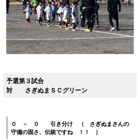
予選第３試合
対 さぎぬまＳＣグリーン
０ － ０ 引き分け （ さぎぬまさんの
守備の固さ、伝統ですね ！！ ）