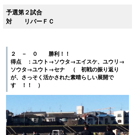
予選第２試合
対 リバーＦＣ
２ － ０ 勝利！！
得点 ：ユウト→ソウタ→エイスケ、ユウリ→
ソウタ→ユウト→セナ （ 初戦の振り返り
が、さっそく活かされた素晴らしい展開で
す ！！ ）