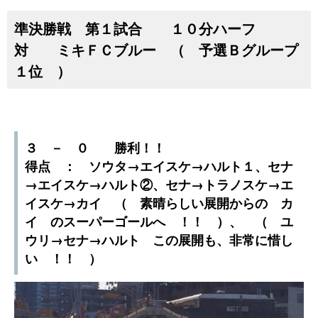
準決勝戦 第１試合 １０分ハーフ
対 ミキＦＣブルー （ 予選Ｂグループ
１位 ）
３ － ０ 勝利！！
得点 ： ソウタ→エイスケ→ハルト１、セナ
→エイスケ→ハルト②、セナ→トラノスケ→エ
イスケ→カイ （ 素晴らしい展開からの カ
イ のスーパーゴールへ ！！ ）、 （ ユ
ウリ→セナ→ハルト この展開も、非常に惜し
い ！！ ）