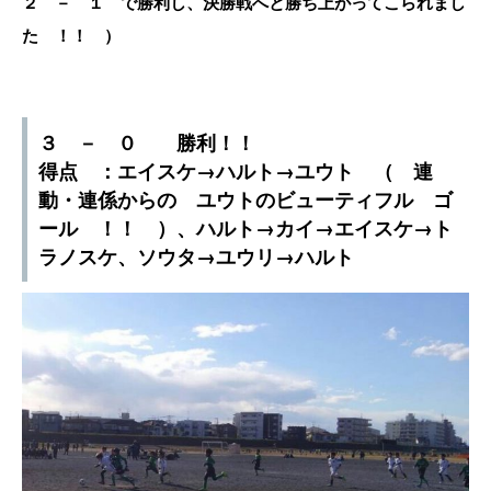
２ － １ で勝利し、決勝戦へと勝ち上がってこられまし
た ！！ ）
３ － ０ 勝利！！
得点 ：エイスケ→ハルト→ユウト （ 連
動・連係からの ユウトのビューティフル ゴ
ール ！！ ）、ハルト→カイ→エイスケ→ト
ラノスケ、ソウタ→ユウリ→ハルト