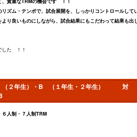
て、貴重なTRMの機会です ！！
のリズム・テンポで、試合展開を、しっかりコントロールして
をより良いものにしながら、試合結果にもこだわって結果も出
でした ！！
 A （２年生）・B （１年生・２年生） 
B
６人制・７人制TRM