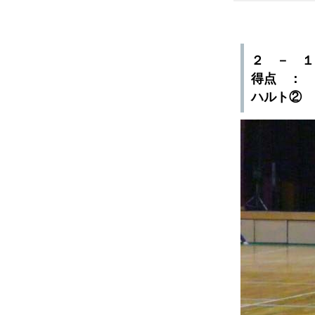
２ － 
得点 ： 
ハルト②