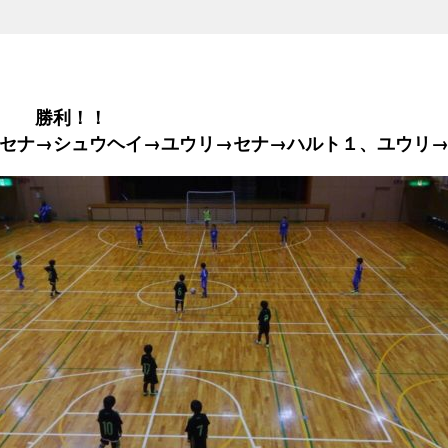
１ 勝利！！
セナ→シュウヘイ→ユウリ→セナ→ハルト１、ユウリ