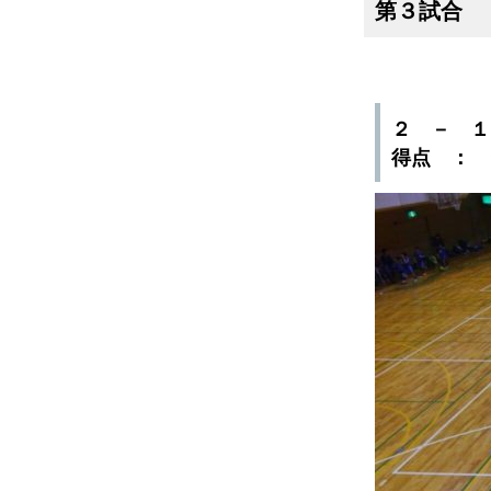
第３試合
２ － 
得点 ： 