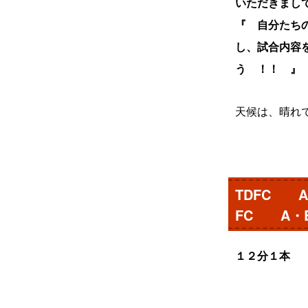
いただきまし
『 自分たち
し、試合内容
う ！！ 』
天候は、晴れ
TDFC
FC A・
１２分１本 