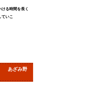
いける時間を長く
していこ
対 あざみ野