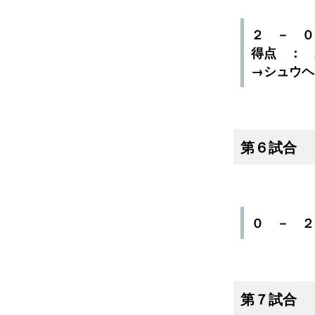
２ － 
得点 ： 
→シュウヘ
第６試合
０ － 
第７試合