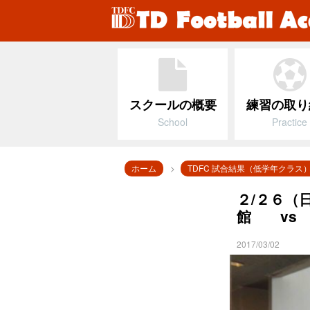
スクールの概要
練習の取り
School
Practice
ホーム
TDFC 試合結果（低学年クラス
２/２６（
館 vs 
2017/03/02