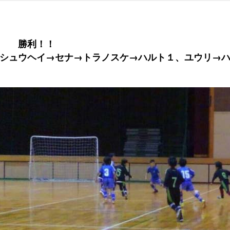
１ 勝利！！
シュウヘイ→セナ→トラノスケ→ハルト１、ユウリ→