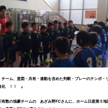
、チーム、意図・共有・連動を含めた判断・プレーのテンポ・
進化 ！！ 』
川有数の強豪チームの あざみ野FCさんに、ホーム日産第５地