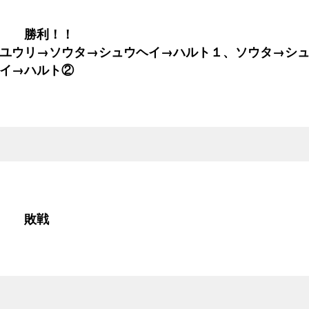
０ 勝利！！
ユウリ→ソウタ→シュウヘイ→ハルト１、ソウタ→シ
イ→ハルト②
２ 敗戦