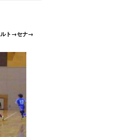
ハルト→セナ→