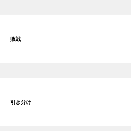
１ 敗戦
０ 引き分け