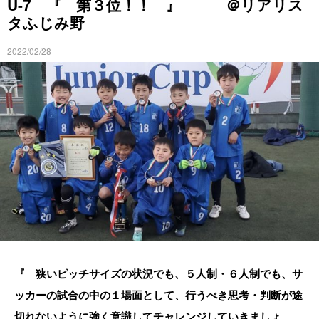
U-7 『 第３位！！ 』 ＠リアリス
タふじみ野
2022/02/28
『 狭いピッチサイズの状況でも、５人制・６人制でも、サ
ッカーの試合の中の１場面として、行うべき思考・判断が途
切れないように強く意識してチャレンジしていきましょ