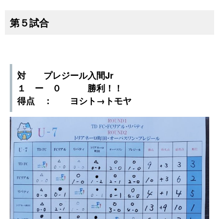
第５試合
対 プレジール入間Jr
１ ー ０ 勝利！！
得点 ： ヨシト→トモヤ