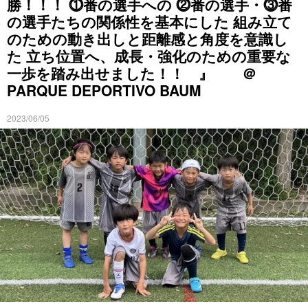
勝！！！ ⓵番の選手への ⓶番の選手・⓷番
の選手たちの関係性を基本にした 組み立て
のための動き出しと距離感と角度を意識し
た 立ち位置へ、成長・強化のための重要な
一歩を踏み出せました！！ 』 ＠
PARQUE DEPORTIVO BAUM
2023/06/05