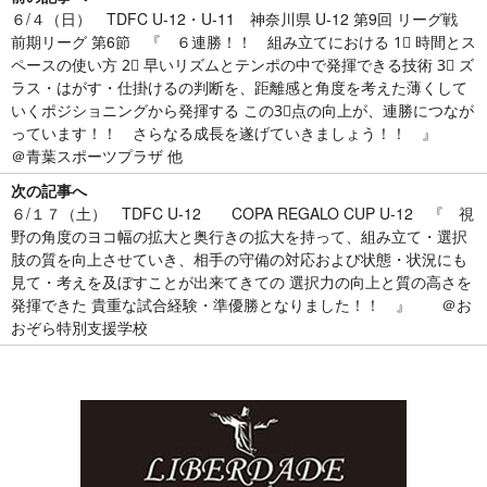
６/４（日） TDFC U-12・U-11 神奈川県 U-12 第9回 リーグ戦
前期リーグ 第6節 『 ６連勝！！ 組み立てにおける 1⃣ 時間とス
ペースの使い方 2⃣ 早いリズムとテンポの中で発揮できる技術 3⃣ ズ
ラス・はがす・仕掛けるの判断を、距離感と角度を考えた薄くして
いくポジショニングから発揮する この3⃣点の向上が、連勝につなが
っています！！ さらなる成長を遂げていきましょう！！ 』
＠青葉スポーツプラザ 他
次の記事へ
６/１７（土） TDFC U-12 COPA REGALO CUP U-12 『 視
野の角度のヨコ幅の拡大と奥行きの拡大を持って、組み立て・選択
肢の質を向上させていき、相手の守備の対応および状態・状況にも
見て・考えを及ぼすことが出来てきての 選択力の向上と質の高さを
発揮できた 貴重な試合経験・準優勝となりました！！ 』 ＠お
おぞら特別支援学校